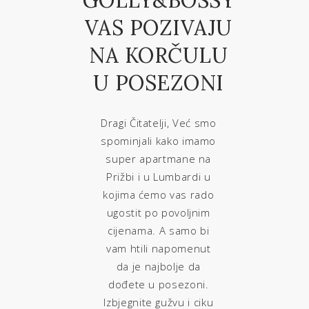
GOLLY&BOSSY
VAS POZIVAJU
NA KORČULU
U POSEZONI
Dragi Čitatelji, Već smo
spominjali kako imamo
super apartmane na
Prižbi i u Lumbardi u
kojima ćemo vas rado
ugostit po povoljnim
cijenama. A samo bi
vam htili napomenut
da je najbolje da
dođete u posezoni.
Izbjegnite gužvu i ciku