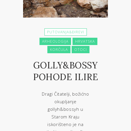
PUTOVANJA&ĐIREVI
ARHEOLOGIJA
HRVATSKA
KORČULA
OTOCI
GOLLY&BOSSY
POHODE ILIRE
Dragi Čitatelji, božićno
okupljanje
gollyh&bossyh u
Starom Kraju
iskorišteno je na