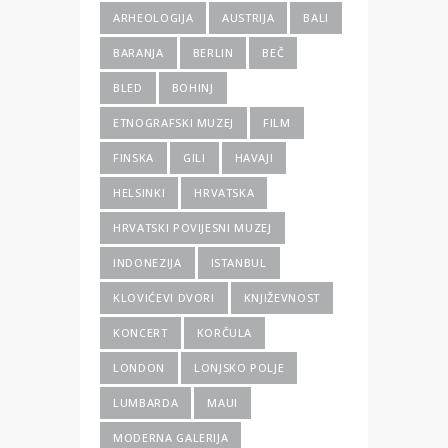
ARHEOLOGIJA
AUSTRIJA
BALI
BARANJA
BERLIN
BEČ
BLED
BOHINJ
ETNOGRAFSKI MUZEJ
FILM
FINSKA
GILI
HAVAJI
HELSINKI
HRVATSKA
HRVATSKI POVIJESNI MUZEJ
INDONEZIJA
ISTANBUL
KLOVIĆEVI DVORI
KNJIŽEVNOST
KONCERT
KORČULA
LONDON
LONJSKO POLJE
LUMBARDA
MAUI
MODERNA GALERIJA