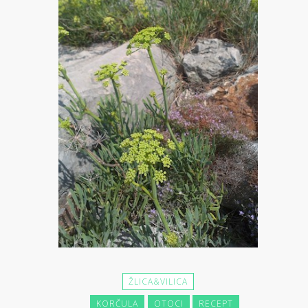
ŽLICA&VILICA
KORČULA
OTOCI
RECEPT