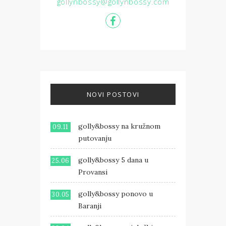
gollynbossy@gollynbossy.com
NOVI POSTOVI
golly&bossy na kružnom
09.11
putovanju
golly&bossy 5 dana u
25.06
Provansi
golly&bossy ponovo u
30.05
Baranji