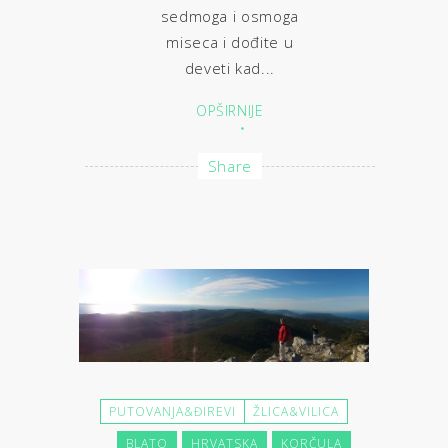
sedmoga i osmoga
miseca i dođite u
deveti kad...
OPŠIRNIJE
Share
PUTOVANJA&ĐIREVI
ŽLICA&VILICA
BLATO
HRVATSKA
KORČULA