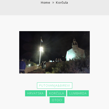
Home
Korčula
PUTOVANJA&ĐIREVI
HRVATSKA
KORČULA
LUMBARDA
OTOCI