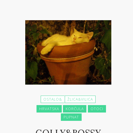
OSTALO&
ŽLICA&VILICA
HRVATSKA
KORČULA
OTOCI
PUPNAT