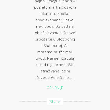
najbolji mogući način –
posjetom arheološkom
lokalitetu Kopila i
novoiskopanoj ilirskoj
nekropoli. Da sad ne
objašnjavamo više sve
pročitajte u Slobodnoj
i Slobodnoj. Ali
moramo pružit mali
uvod. Naime, Korčula
nikad nije arheološki
istraživana, osim
čuvene Vele Spile....
OPŠIRNIJE
Share