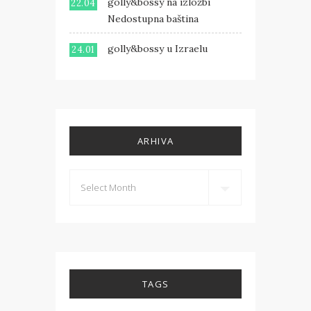
golly&bossy na izložbi
22.04
Nedostupna baština
golly&bossy u Izraelu
24.01
ARHIVA
TAGS