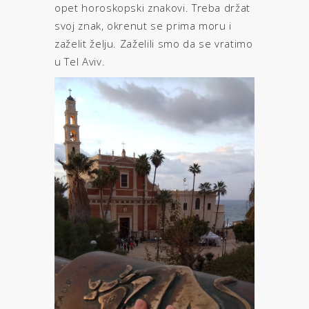
opet horoskopski znakovi. Treba držat
svoj znak, okrenut se prima moru i
zaželit želju. Zaželili smo da se vratimo
u Tel Aviv.