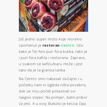
Još jedno super misto koje moramo
spomenut je
restoran
Centro
. Isto
kako je Tel Aviv pun fora butika, tako je
i pun fora kafića i restorana. Zapravo,
u svakom se kafiću/baru može i jest
tako da je ta granica tanka.
Na Centro smo nabasali slučajno i u
početku nam ni izgleda ništa posebno,
dok se nisu počeli pokazivati svi
njegovi slojevi. Na primjer, zlatni pribor
za jelo. A u ovoj škatulici je kesica čaja.