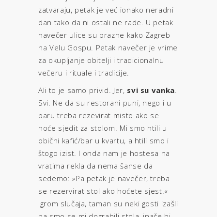
zatvaraju, petak je već ionako neradni
dan tako da ni ostali ne rade. U petak
navečer ulice su prazne kako Zagreb
na Velu Gospu. Petak navečer je vrime
za okupljanje obitelji i tradicionalnu
večeru i rituale i tradicije.
Ali to je samo privid. Jer,
svi su vanka
.
Svi. Ne da su restorani puni, nego i u
baru treba rezevirat misto ako se
hoće sjedit za stolom. Mi smo htili u
obični kafić/bar u kvartu, a htili smo i
štogo izist. I onda nam je hostesa na
vratima rekla da nema šanse da
sedemo: »Pa petak je navečer, treba
se rezervirat stol ako hoćete sjest.«
Igrom slučaja, taman su neki gosti izašli
pa smo se mi dograbili stola, inače bi