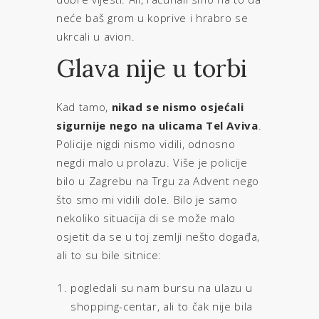
neće baš grom u koprive i hrabro se
ukrcali u avion.
Glava nije u torbi
Kad tamo,
nikad se nismo osjećali
sigurnije nego na ulicama Tel Aviva
.
Policije nigdi nismo vidili, odnosno
negdi malo u prolazu. Više je policije
bilo u Zagrebu na Trgu za Advent nego
što smo mi vidili dole. Bilo je samo
nekoliko situacija di se može malo
osjetit da se u toj zemlji nešto događa,
ali to su bile sitnice:
pogledali su nam bursu na ulazu u
shopping-centar, ali to čak nije bila