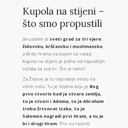
Kupola na stijeni –
što smo propustili
Jeruzalem je
sveti grad za tri vjere:
židovsku, kršćansku i muslimansku
,
a Brdo hrama na kojem se nalazi
Kupola na stijeni je jedna od najsvetijih
točaka za sve tri. Što je tamo?
Za Židove je to najsvetije misto na
cilom svitu. Tu je stijena koju je
Bog
prvu stvorio kad je stvara zemlju,
tu je stvori i Adama, tu je Abraham
treba žrtvovat Izaka, tu je
Salomon nagradi prvi Hram, a tu je
bi i drugi Hram
. Prvi su razorili