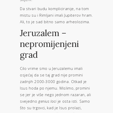
Da stvari budu kompliciranije, na tom
mistu su i Rimljani imali Jupiterov hram.
Ali, to je sad bitno samo arheolozima.
Jeruzalem –
nepromijenjeni
grad
Cilo vrime smo u Jeruzalemu imali
osjećaj da se taj grad nije promini
zadnjih 2000-3000 godina. Otkad je
Isus hoda po njemu. Mislimo, promini
se jer je više nego jednom razaran, ali
svejedno
genius loci
je osta isti. Samo
što su trgovci, kad je Isus prolazi,