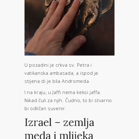
U pozadini je crkva sv. Petra i
vatikanska ambasada, a ispod je
stijena di je bila Andromeda.
I na kraju, u Jaffi nema keksi jaffa.
Nikad čuli za njih. Čudno, to bi stvarno
bi odličan suvenir.
Izrael – zemlja
meda i mlijeka