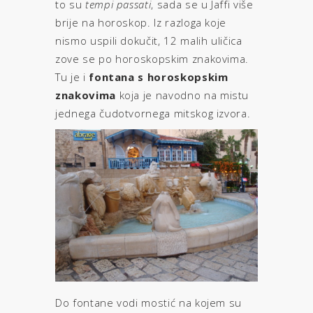
to su
tempi passati
, sada se u Jaffi više
brije na horoskop. Iz razloga koje
nismo uspili dokučit, 12 malih uličica
zove se po horoskopskim znakovima.
Tu je i
fontana s horoskopskim
znakovima
koja je navodno na mistu
jednega čudotvornega mitskog izvora.
Do fontane vodi mostić na kojem su