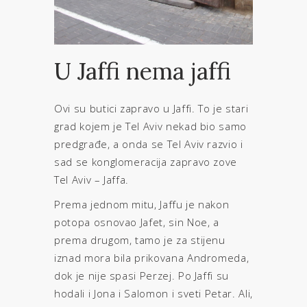
U Jaffi nema jaffi
Ovi su butici zapravo u Jaffi. To je stari
grad kojem je Tel Aviv nekad bio samo
predgrađe, a onda se Tel Aviv razvio i
sad se konglomeracija zapravo zove
Tel Aviv – Jaffa.
Prema jednom mitu, Jaffu je nakon
potopa osnovao Jafet, sin Noe, a
prema drugom, tamo je za stijenu
iznad mora bila prikovana Andromeda,
dok je nije spasi Perzej. Po Jaffi su
hodali i Jona i Salomon i sveti Petar. Ali,