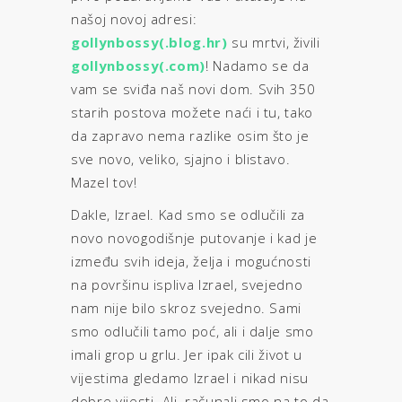
našoj novoj adresi:
gollynbossy(.blog.hr)
su mrtvi, živili
gollynbossy(.com)
! Nadamo se da
vam se sviđa naš novi dom. Svih 350
starih postova možete naći i tu, tako
da zapravo nema razlike osim što je
sve novo, veliko, sjajno i blistavo.
Mazel tov!
Dakle, Izrael. Kad smo se odlučili za
novo novogodišnje putovanje i kad je
između svih ideja, želja i mogućnosti
na površinu ispliva Izrael, svejedno
nam nije bilo skroz svejedno. Sami
smo odlučili tamo poć, ali i dalje smo
imali grop u grlu. Jer ipak cili život u
vijestima gledamo Izrael i nikad nisu
dobre vijesti. Ali, računali smo na to da