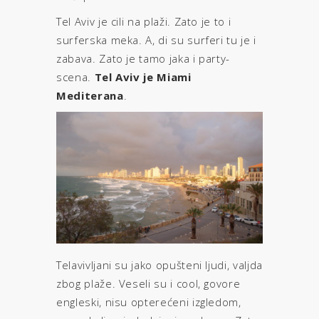
Tel Aviv je cili na plaži. Zato je to i
surferska meka. A, di su surferi tu je i
zabava. Zato je tamo jaka i party-
scena.
Tel Aviv je Miami
Mediterana
.
Telavivljani su jako opušteni ljudi, valjda
zbog plaže. Veseli su i cool, govore
engleski, nisu opterećeni izgledom,