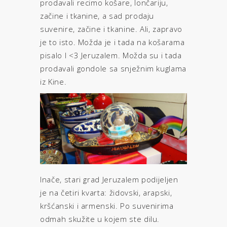
prodavali recimo košare, lončariju,
začine i tkanine, a sad prodaju
suvenire, začine i tkanine. Ali, zapravo
je to isto. Možda je i tada na košarama
pisalo I <3 Jeruzalem. Možda su i tada
prodavali gondole sa snježnim kuglama
iz Kine.
Inače, stari grad Jeruzalem podijeljen
je na četiri kvarta: židovski, arapski,
kršćanski i armenski. Po suvenirima
odmah skužite u kojem ste dilu.