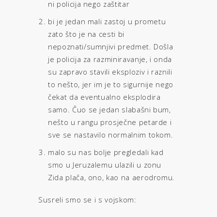
ni policija nego zaštitar
bi je jedan mali zastoj u prometu
zato što je na cesti bi
nepoznati/sumnjivi predmet. Došla
je policija za razminiravanje, i onda
su zapravo stavili eksploziv i raznili
to nešto, jer im je to sigurnije nego
čekat da eventualno eksplodira
samo. Čuo se jedan slabašni bum,
nešto u rangu prosječne petarde i
sve se nastavilo normalnim tokom.
malo su nas bolje pregledali kad
smo u Jeruzalemu ulazili u zonu
Zida plača, ono, kao na aerodromu.
Susreli smo se i s vojskom: