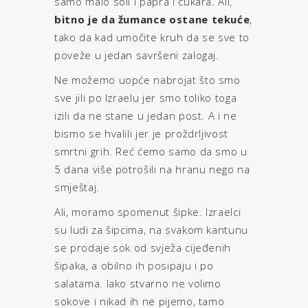
samo malo soli i papra i cukara. Ali,
bitno je da žumance ostane tekuće
,
tako da kad umočite kruh da se sve to
poveže u jedan savršeni zalogaj.
Ne možemo uopće nabrojat što smo
sve jili po Izraelu jer smo toliko toga
izili da ne stane u jedan post. A i ne
bismo se hvalili jer je proždrljivost
smrtni grih. Reć ćemo samo da smo u
5 dana više potrošili na hranu nego na
smještaj.
Ali, moramo spomenut šipke. Izraelci
su ludi za šipcima, na svakom kantunu
se prodaje sok od svježa cijeđenih
šipaka, a obilno ih posipaju i po
salatama. Iako stvarno ne volimo
sokove i nikad ih ne pijemo, tamo