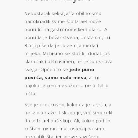
Nedostatak keksi Jaffa obilno smo
nadoknadili svime što Izrael može
ponudit na gastronomskem planu. A
ponuda je božanstvena, uostalom, i u
Bibliji piše da je to zemlja meda i
mlijeka. Mi bismo se složili i dodali još
slanutak i petrusimen, jer je to osnova
svega. Općenito se
jede puno
povrća, samo malo mesa
, ali ni
najokorjelijem mesožderu ne bi falilo
ništa.
Sve je preukusno, kako da je iz vrtla, a
ne iz plantaže. I skupo je, već smo rekli
da je Izrael baš skup. Ali, koliko god to
koštalo, nismo imali osjećaj da smo
preplatili išta, jer je sve savršeno.