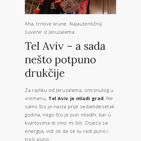
Aha, trnove krune. Najautentičniji
suvenir iz Jeruzalema.
Tel Aviv – a sada
nešto potpuno
drukčije
Za razliku od Jeruzalema, smrznutog u
vremenu,
Tel Aviv je mladi grad
. Ne
samo što je nasta prije sedamdesetak
godina, nego što je pun mladih, bar u
kvartovima di smo mi bili. Osjeća se
energija, vidi se da se tu radi puno i
troši puno.