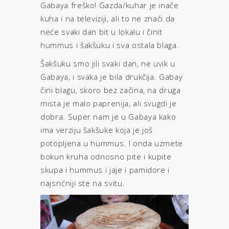
Gabaya freško! Gazda/kuhar je inače
kuha i na televiziji, ali to ne znači da
neće svaki dan bit u lokalu i činit
hummus i šakšuku i sva ostala blaga.
Šakšuku smo jili svaki dan, ne uvik u
Gabaya, i svaka je bila drukčija. Gabay
čini blagu, skoro bez začina, na druga
mista je malo paprenija, ali svugdi je
dobra. Super nam je u Gabaya kako
ima verziju šakšuke koja je još
potopljena u hummus. I onda uzmete
bokun kruha odnosno pite i kupite
skupa i hummus i jaje i pamidore i
najsrićniji ste na svitu.