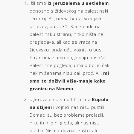
Išli smo
iz Jeruzalema u Betlehem
,
odnosno s židovskog na palestinski
teritorij. Ali, nema beda, vozi javni
prijevoz, bus 231. Kad se ide na
palestinsku stranu, nitko ništa ne
pregledava, ali kad se vraća na
židovsku, onda uđu vojnici u bus.
Strancima samo pogledaju pasoše,
Palestince pogledaju malo bolje, čak
nekim ženama nisu dali proć. Ali,
mi
smo to doživili više-manje kako
granicu na Neumu
.
u Jeruzalemu smo htili ić na
Kupolu
na stijeni
i vojnici nas nisu pustili.
Domaći su bez problema prolazili,
niko ih nije ni gleda, ali nas nisu
pustili. Nismo doznali zašto, ali