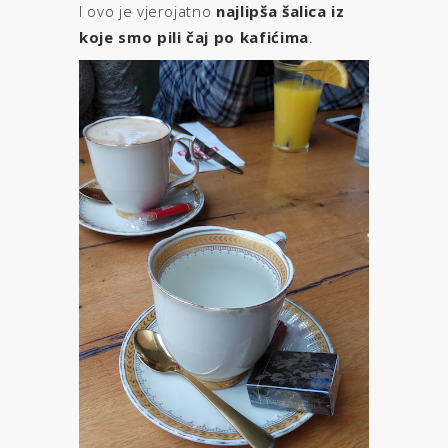
I ovo je vjerojatno
najlipša šalica iz
koje smo pili čaj po kafićima
.