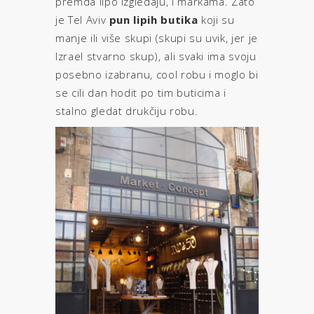
premda lipo izgledaju, i markama. Zato
je Tel Aviv
pun lipih butika
koji su
manje ili više skupi (skupi su uvik, jer je
Izrael stvarno skup), ali svaki ima svoju
posebno izabranu, cool robu i moglo bi
se cili dan hodit po tim buticima i
stalno gledat drukčiju robu.