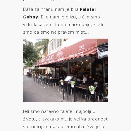
Baza za hranu nam je bila
Falafel
Gabay
. Bilo nam je blizu, a čim smo
vidili lokalce di tamo marendaju, znali
smo da smo na pravom mistu.
Jeli smo naravno falafel, najbolji u
životu, a svakako mu je velika prednost
što ni frigan na staremu ulju. Sve je u