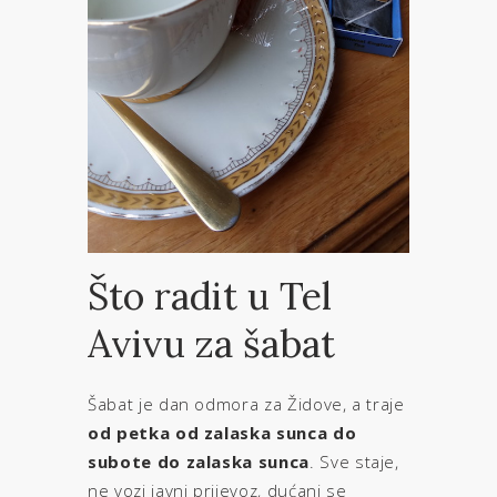
Što radit u Tel
Avivu za šabat
Šabat je dan odmora za Židove, a traje
od petka od zalaska sunca do
subote do zalaska sunca
. Sve staje,
ne vozi javni prijevoz, dućani se