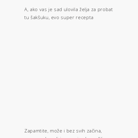
A, ako vas je sad ulovila želja za probat
tu šakšuku, evo super recepta
Zapamtite, može i bez svih začina,