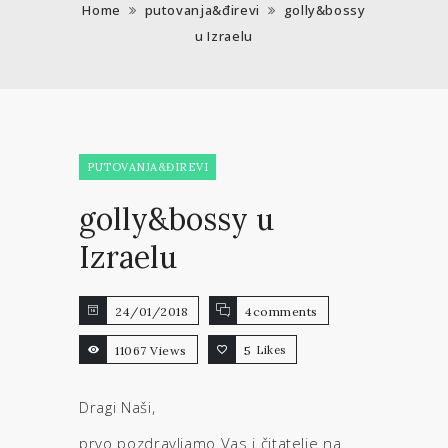
Home
putovanja&đirevi
golly&bossy
u Izraelu
PUTOVANJA&ĐIREVI
golly&bossy u
Izraelu
24/01/2018
4comments
11067 Views
5
Likes
Dragi Naši,
prvo pozdravljamo Vas i čitatelje na