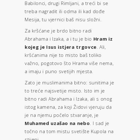
Babilonci, drugi Rimljani, a treći bi se
treba nagradit ili odma ili kad dođe
Mesija, tu vjernici baš nisu složni.
Za kršćane je brdo bitno radi
Abrahama i Izaka, a i tu je bio
Hram iz
kojeg je Isus istjera trgovce
. Ali,
kršćanima nije to misto baš toliko
važno, pogotovo što Hrama više nema,
a imaju i puno svetijih mjesta.
Zato je muslimanima bitno: sunitima je
to treće najsvetije misto. Isto im je
bitno radi Abrahama i Izaka, ali s onog
istog kamena, za koji Židovi vjeruju da
je na njemu počelo stvaranje, je
Muhamed uzašao na nebo
. I sad je
točno na tom mistu svetište Kupola na
stijeni.