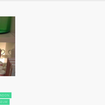
ONDON
SEUM