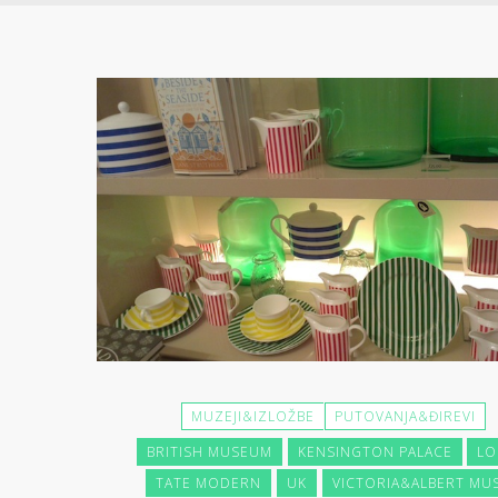
MUZEJI&IZLOŽBE
PUTOVANJA&ĐIREVI
BRITISH MUSEUM
KENSINGTON PALACE
L
TATE MODERN
UK
VICTORIA&ALBERT MU