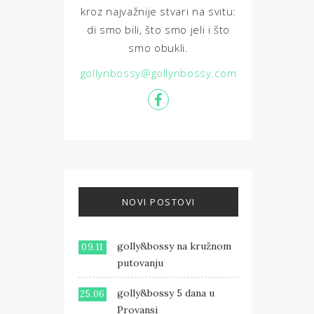
kroz najvažnije stvari na svitu:
di smo bili, što smo jeli i što
smo obukli.
gollynbossy@gollynbossy.com
NOVI POSTOVI
golly&bossy na kružnom
09.11
putovanju
golly&bossy 5 dana u
25.06
Provansi