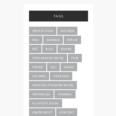
TAGS
ARHEOLOGIJA
AUSTRIJA
BALI
BARANJA
BERLIN
BEČ
BLED
BOHINJ
ETNOGRAFSKI MUZEJ
FILM
FINSKA
GILI
HAVAJI
HELSINKI
HRVATSKA
HRVATSKI POVIJESNI MUZEJ
INDONEZIJA
ISTANBUL
KLOVIĆEVI DVORI
KNJIŽEVNOST
KONCERT