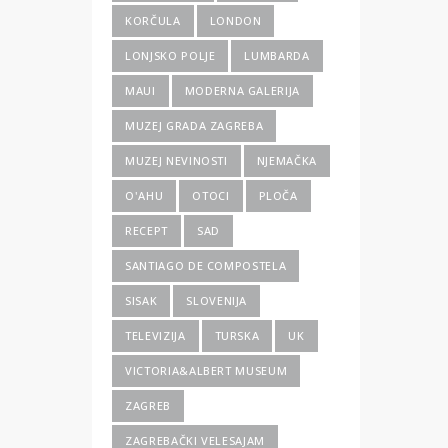
KORČULA
LONDON
LONJSKO POLJE
LUMBARDA
MAUI
MODERNA GALERIJA
MUZEJ GRADA ZAGREBA
MUZEJ NEVINOSTI
NJEMAČKA
O'AHU
OTOCI
PLOČA
RECEPT
SAD
SANTIAGO DE COMPOSTELA
SISAK
SLOVENIJA
TELEVIZIJA
TURSKA
UK
VICTORIA&ALBERT MUSEUM
ZAGREB
ZAGREBAČKI VELESAJAM