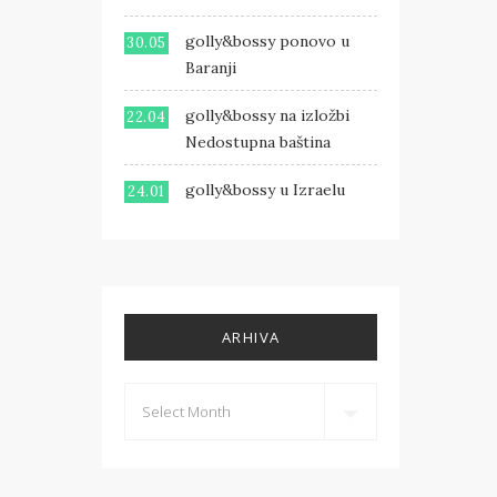
golly&bossy ponovo u
30.05
Baranji
golly&bossy na izložbi
22.04
Nedostupna baština
golly&bossy u Izraelu
24.01
ARHIVA