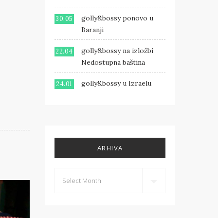
golly&bossy ponovo u
30.05
Baranji
golly&bossy na izložbi
22.04
Nedostupna baština
golly&bossy u Izraelu
24.01
ARHIVA