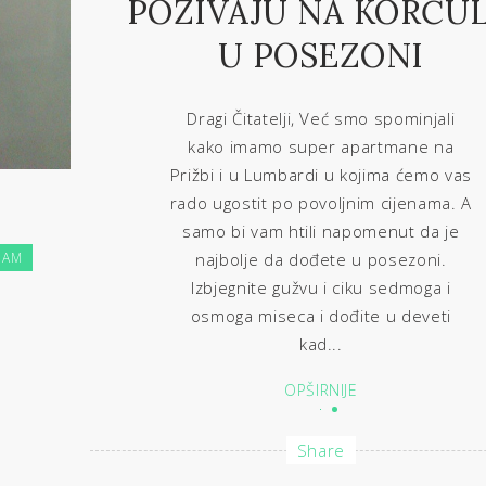
POZIVAJU NA KORČU
U POSEZONI
Dragi Čitatelji, Već smo spominjali
kako imamo super apartmane na
Prižbi i u Lumbardi u kojima ćemo vas
rado ugostit po povoljnim cijenama. A
samo bi vam htili napomenut da je
JAM
najbolje da dođete u posezoni.
Izbjegnite gužvu i ciku sedmoga i
osmoga miseca i dođite u deveti
kad...
OPŠIRNIJE
Share