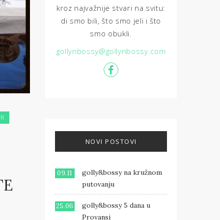
kroz najvažnije stvari na svitu:
di smo bili, što smo jeli i što
smo obukli.
gollynbossy@gollynbossy.com
OR
NOVI POSTOVI
I
golly&bossy na kružnom
09.11
TE
putovanju
golly&bossy 5 dana u
25.06
Provansi