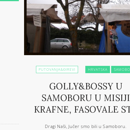
PUTOVANJA&ĐIREVI
HRVATSKA
SAMOB
GOLLY&BOSSY U
SAMOBORU U MISIJ
KRAFNE, FASOVALE S
Dragi Naši, Jučer smo bili u Samoboru.