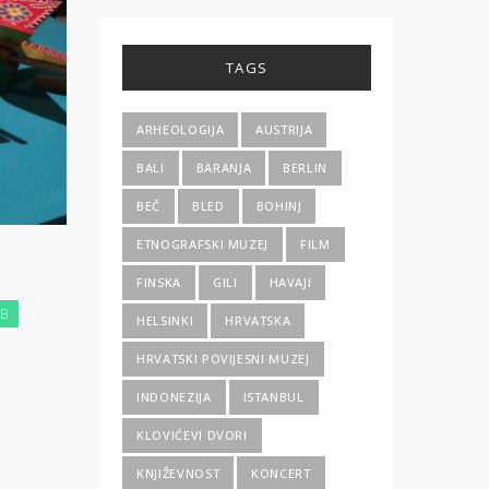
TAGS
ARHEOLOGIJA
AUSTRIJA
BALI
BARANJA
BERLIN
BEČ
BLED
BOHINJ
ETNOGRAFSKI MUZEJ
FILM
FINSKA
GILI
HAVAJI
B
HELSINKI
HRVATSKA
HRVATSKI POVIJESNI MUZEJ
INDONEZIJA
ISTANBUL
KLOVIĆEVI DVORI
KNJIŽEVNOST
KONCERT