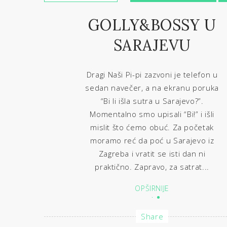
GOLLY&BOSSY U
SARAJEVU
Dragi Naši Pi-pi zazvoni je telefon u
sedan navečer, a na ekranu poruka
“Bi li išla sutra u Sarajevo?”.
Momentalno smo upisali “Bi!” i išli
mislit što ćemo obuć. Za početak
moramo reć da poć u Sarajevo iz
Zagreba i vratit se isti dan ni
praktično. Zapravo, za satrat...
OPŠIRNIJE
Share