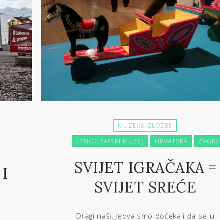
MUZEJI&IZLOŽBE
ETNOGRAFSKI MUZEJ
HRVATSKA
ZAGRE
SVIJET IGRAČAKA =
I
SVIJET SREĆE
Dragi naši, Jedva smo dočekali da se u