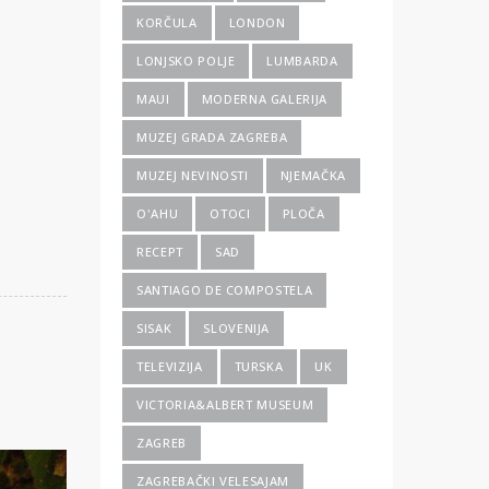
KORČULA
LONDON
LONJSKO POLJE
LUMBARDA
MAUI
MODERNA GALERIJA
MUZEJ GRADA ZAGREBA
MUZEJ NEVINOSTI
NJEMAČKA
O'AHU
OTOCI
PLOČA
RECEPT
SAD
SANTIAGO DE COMPOSTELA
SISAK
SLOVENIJA
TELEVIZIJA
TURSKA
UK
VICTORIA&ALBERT MUSEUM
ZAGREB
ZAGREBAČKI VELESAJAM