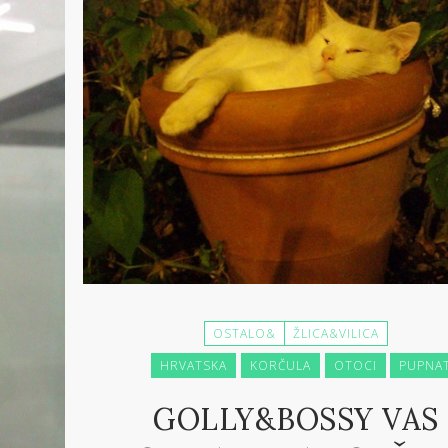
OSTALO&
ŽLICA&VILICA
HRVATSKA
KORČULA
OTOCI
PUPNA
GOLLY&BOSSY VAS