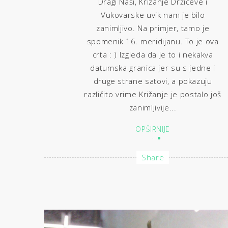
Dragi Naši, Križanje Držićeve i
Vukovarske uvik nam je bilo
zanimljivo. Na primjer, tamo je
spomenik 16. meridijanu. To je ova
crta : ) Izgleda da je to i nekakva
datumska granica jer su s jedne i
druge strane satovi, a pokazuju
različito vrime Križanje je postalo još
zanimljivije...
OPŠIRNIJE
Share