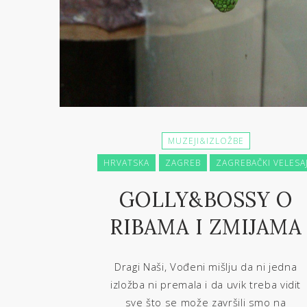
MUZEJI&IZLOŽBE
HRVATSKA
ZAGREB
ZAGREBAČKI VELESA
GOLLY&BOSSY O
RIBAMA I ZMIJAMA
Dragi Naši, Vođeni mišlju da ni jedna
izložba ni premala i da uvik treba vidit
sve što se može završili smo na