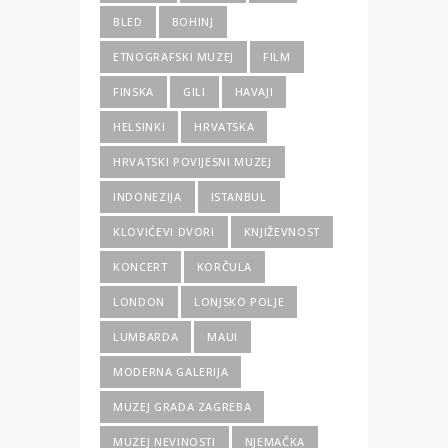
BLED
BOHINJ
ETNOGRAFSKI MUZEJ
FILM
FINSKA
GILI
HAVAJI
HELSINKI
HRVATSKA
HRVATSKI POVIJESNI MUZEJ
INDONEZIJA
ISTANBUL
KLOVIĆEVI DVORI
KNJIŽEVNOST
KONCERT
KORČULA
LONDON
LONJSKO POLJE
LUMBARDA
MAUI
MODERNA GALERIJA
MUZEJ GRADA ZAGREBA
MUZEJ NEVINOSTI
NJEMAČKA