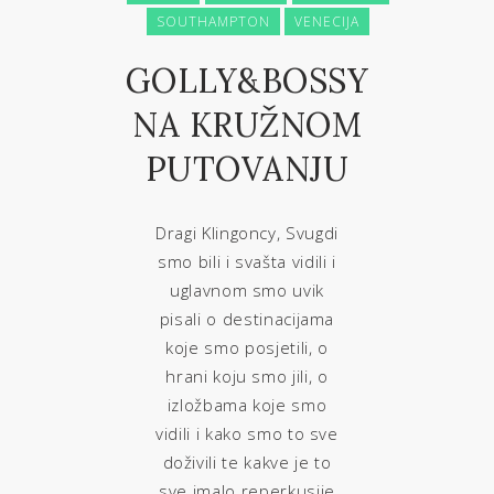
SOUTHAMPTON
VENECIJA
GOLLY&BOSSY
NA KRUŽNOM
PUTOVANJU
Dragi Klingoncy, Svugdi
smo bili i svašta vidili i
uglavnom smo uvik
pisali o destinacijama
koje smo posjetili, o
hrani koju smo jili, o
izložbama koje smo
vidili i kako smo to sve
doživili te kakve je to
sve imalo reperkusije