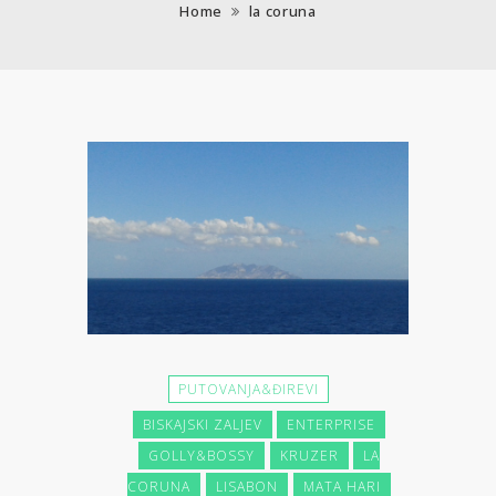
Home
la coruna
PUTOVANJA&ĐIREVI
BISKAJSKI ZALJEV
ENTERPRISE
GOLLY&BOSSY
KRUZER
LA
CORUNA
LISABON
MATA HARI