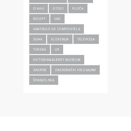
O'AHU
OTOCI
PLOČA
RECEPT
SAD
SANTIAGO DE COMPOSTELA
SISAK
SLOVENIJA
TELEVIZIJA
TURSKA
UK
VICTORIA&ALBERT MUSEUM
ZAGREB
ZAGREBAČKI VELESAJAM
ŠPANJOLSKA