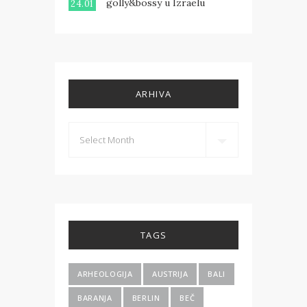
golly&bossy u Izraelu
24.01
ARHIVA
TAGS
ARHEOLOGIJA
AUSTRIJA
BALI
BARANJA
BERLIN
BEČ