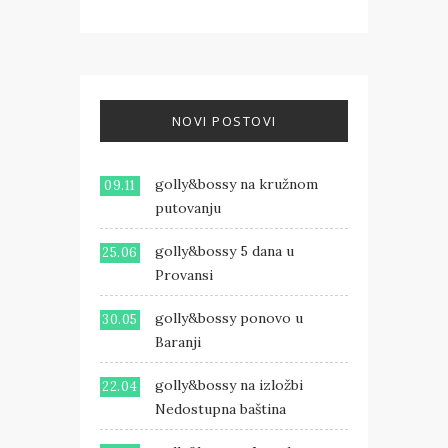
NOVI POSTOVI
golly&bossy na kružnom
09.11
putovanju
golly&bossy 5 dana u
25.06
Provansi
golly&bossy ponovo u
30.05
Baranji
golly&bossy na izložbi
22.04
Nedostupna baština