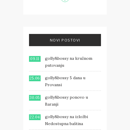
NOVI POSTOVI
golly&bossy na kružnom
09.11
putovanju
golly&bossy 5 dana u
25.06
Provansi
golly&bossy ponovo u
30.05
Baranji
golly&bossy na izložbi
22.04
Nedostupna baština