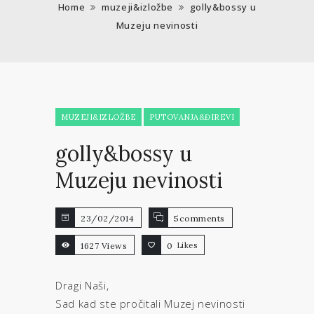
Home
muzeji&izložbe
golly&bossy u
Muzeju nevinosti
MUZEJI&IZLOŽBE
PUTOVANJA&ĐIREVI
golly&bossy u
Muzeju nevinosti
23/02/2014
5comments
1627 Views
0
Likes
Dragi Naši,
Sad kad ste pročitali Muzej nevinosti