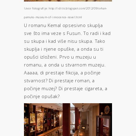
Izvor fotografije: http://iditis.blogspot.com/2012/09/orhan-
pamuks-museum-of-innocence-novel.html
U romanu Kemal opsesivno skuplja
sve što ima veze s Fusun. To radi i kad
su skupa i kad više nisu skupa. Tako
skuplja i njene opuške, a onda su ti
opušci izloženi. Prvo u muzeju u
romanu, a onda u stvarnom muzeju.
Aaaaa, di prestaje fikcija, a počinje
stvarnost? Di prestaje roman, a
počinje muzej? Di prestaje cigareta, a
počinje opušak?