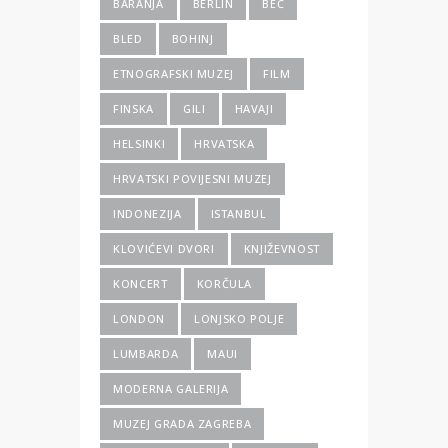
BARANJA
BERLIN
BEČ
BLED
BOHINJ
ETNOGRAFSKI MUZEJ
FILM
FINSKA
GILI
HAVAJI
HELSINKI
HRVATSKA
HRVATSKI POVIJESNI MUZEJ
INDONEZIJA
ISTANBUL
KLOVIĆEVI DVORI
KNJIŽEVNOST
KONCERT
KORČULA
LONDON
LONJSKO POLJE
LUMBARDA
MAUI
MODERNA GALERIJA
MUZEJ GRADA ZAGREBA