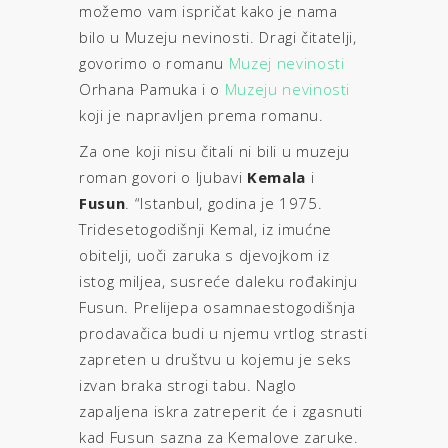
možemo vam ispričat kako je nama
bilo u Muzeju nevinosti. Dragi čitatelji,
govorimo o romanu
Muzej nevinosti
Orhana Pamuka i o
Muzeju nevinosti
koji je napravljen prema romanu.
Za one koji nisu čitali ni bili u muzeju
roman govori o ljubavi
Kemala
i
Fusun
. “Istanbul, godina je 1975.
Tridesetogodišnji Kemal, iz imućne
obitelji, uoči zaruka s djevojkom iz
istog miljea, susreće daleku rođakinju
Fusun. Prelijepa osamnaestogodišnja
prodavačica budi u njemu vrtlog strasti
zapreten u društvu u kojemu je seks
izvan braka strogi tabu. Naglo
zapaljena iskra zatreperit će i zgasnuti
kad Fusun sazna za Kemalove zaruke.