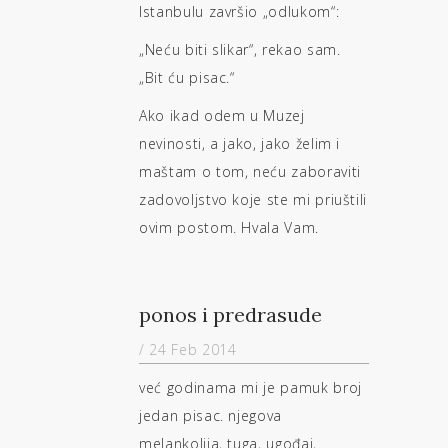
Istanbulu završio „odlukom“:
„Neću biti slikar“, rekao sam.
„Bit ću pisac.“
Ako ikad odem u Muzej
nevinosti, a jako, jako želim i
maštam o tom, neću zaboraviti
zadovoljstvo koje ste mi priuštili
ovim postom. Hvala Vam.
ponos i predrasude
/ 24 Feb 2014
već godinama mi je pamuk broj
jedan pisac. njegova
melankolija, tuga, ugođaj,