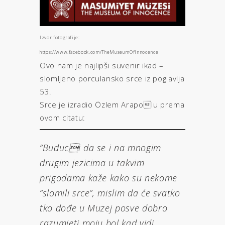
Izvor fotografije:
https://www.facebook.com/TheMuseumOfInnocence
Ovo nam je najlipši suvenir ikad –
slomljeno porculansko srce iz poglavlja
53.
Srce je izradio Özlem Arapolu prema
ovom citatu:
“Buduci da se i na mnogim
drugim jezicima u takvim
prigodama kaže kako su nekome
“slomili srce”, mislim da će svatko
tko dođe u Muzej posve dobro
razumjeti moju bol kad vidi