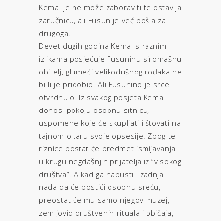
Kemal je ne može zaboraviti te ostavlja
zaručnicu, ali Fusun je već pošla za
drugoga.
Devet dugih godina Kemal s raznim
izlikama posjećuje Fusuninu siromašnu
obitelj, glumeći velikodušnog rođaka ne
bi li je pridobio. Ali Fusunino je srce
otvrdnulo. Iz svakog posjeta Kemal
donosi pokoju osobnu sitnicu,
uspomene koje će skupljati i štovati na
tajnom oltaru svoje opsesije. Zbog te
riznice postat će predmet ismijavanja
u krugu negdašnjih prijatelja iz “visokog
društva”. A kad ga napusti i zadnja
nada da će postići osobnu sreću,
preostat će mu samo njegov muzej,
zemljovid društvenih rituala i običaja,