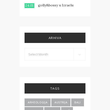
golly&bossy u Izraelu
24.01
ARHIVA
TAGS
ARHEOLOGIJA
AUSTRIJA
BALI