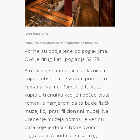
Izvor fotografije:
https://www.facebook.com/TheMuseumOfInnocence
Vitrine su podjeljene po poglavljima.
Ovo je drugi kat i poglavlja 52-79.
A u muzej se može uć i s ulaznicom
koja je otisnuta u svakom primjerku
romana. Naime, Pamuk je tu kuću
kupio u trenutku kad je i počeo pisat
roman, s namjerom da to bude fizički
muzej koji prati fikcionalni muzej. Na
uređenje muzeja potroši je većinu
para koje je dobi s Nobelovom
nagradom. A onda je za katalog