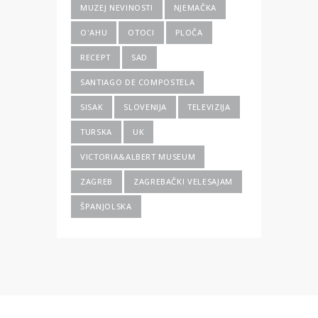
MUZEJ NEVINOSTI
NJEMAČKA
O'AHU
OTOCI
PLOČA
RECEPT
SAD
SANTIAGO DE COMPOSTELA
SISAK
SLOVENIJA
TELEVIZIJA
TURSKA
UK
VICTORIA&ALBERT MUSEUM
ZAGREB
ZAGREBAČKI VELESAJAM
ŠPANJOLSKA