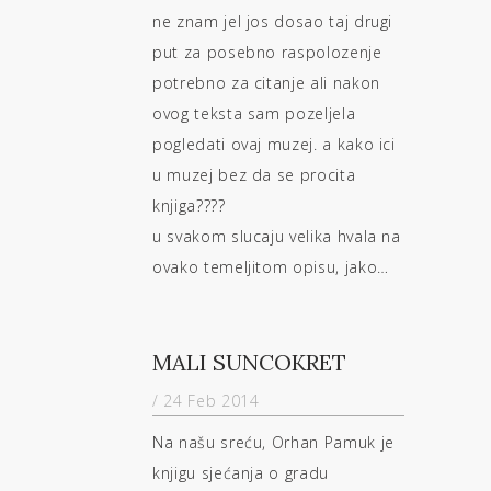
ne znam jel jos dosao taj drugi
put za posebno raspolozenje
potrebno za citanje ali nakon
ovog teksta sam pozeljela
pogledati ovaj muzej. a kako ici
u muzej bez da se procita
knjiga????
u svakom slucaju velika hvala na
ovako temeljitom opisu, jako…
MALI SUNCOKRET
/ 24 Feb 2014
Na našu sreću, Orhan Pamuk je
knjigu sjećanja o gradu