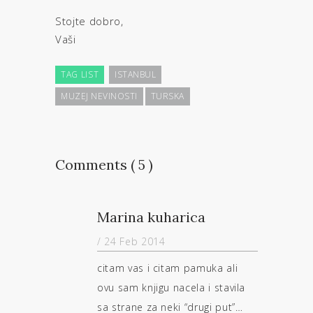
Stojte dobro,
Vaši
TAG LIST
ISTANBUL
MUZEJ NEVINOSTI
TURSKA
Comments ( 5 )
Marina kuharica
/ 24 Feb 2014
citam vas i citam pamuka ali
ovu sam knjigu nacela i stavila
sa strane za neki “drugi put”…