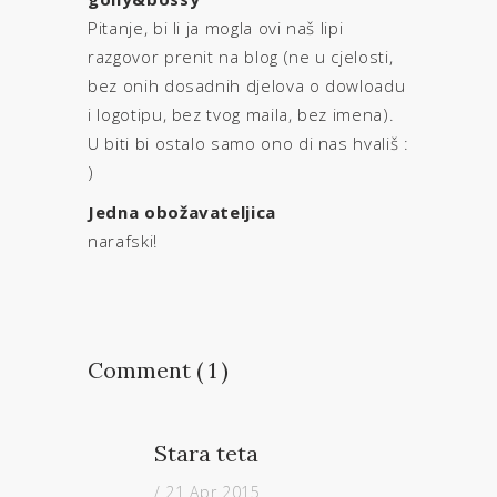
Pitanje, bi li ja mogla ovi naš lipi
razgovor prenit na blog (ne u cjelosti,
bez onih dosadnih djelova o dowloadu
i logotipu, bez tvog maila, bez imena).
U biti bi ostalo samo ono di nas hvališ :
)
Jedna obožavateljica
narafski!
Comment ( 1 )
Stara teta
/ 21 Apr 2015