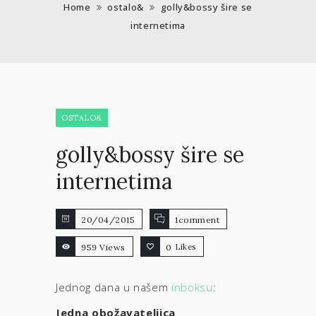
Home
ostalo&
golly&bossy šire se
internetima
OSTALO&
golly&bossy šire se
internetima
20/04/2015
1comment
959 Views
0
Likes
Jednog dana u našem
inboksu
:
Jedna obožavateljica