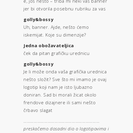
e, još nešto – triba mi neki vaš banner
jer bi otvorila posebnu rubriku za vas
golly&bossy
Uh, banner. Ajde, nešto ćemo
iskemijat. Koje su dimenzije?
Jedna obožavateljica
ček da pitan grafičku urednicu
golly&bossy
Je li može onda vaša grafička urednica
nešto složit? Sve što mi imamo je ovaj
logotip koji nam je isto ljubazno
doniran. Sad bi morali žicat okolo
frendove dizajnere ili sami nešto
črbavo slagat
…………………………………………………………
preskačemo dosadni dio o logotipovima i