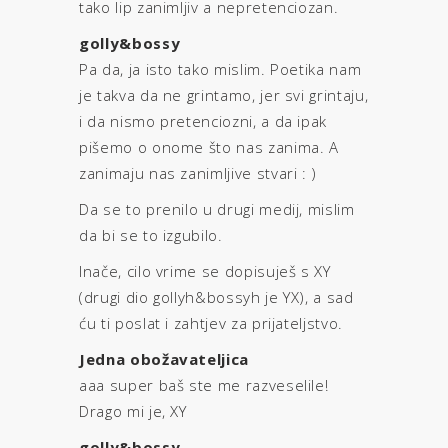
tako lip zanimljiv a nepretenciozan.
golly&bossy
Pa da, ja isto tako mislim. Poetika nam
je takva da ne grintamo, jer svi grintaju,
i da nismo pretenciozni, a da ipak
pišemo o onome što nas zanima. A
zanimaju nas zanimljive stvari : )
Da se to prenilo u drugi medij, mislim
da bi se to izgubilo.
Inače, cilo vrime se dopisuješ s XY
(drugi dio gollyh&bossyh je YX), a sad
ću ti poslat i zahtjev za prijateljstvo.
Jedna obožavateljica
aaa super baš ste me razveselile!
Drago mi je, XY
golly&bossy