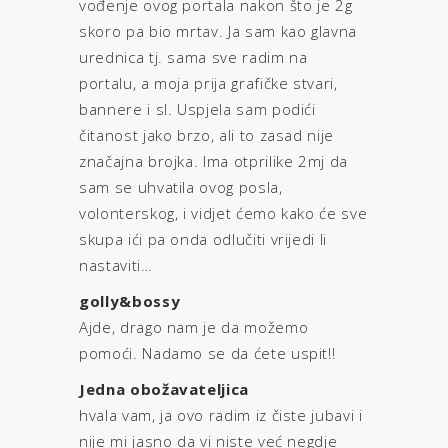
vođenje ovog portala nakon što je 2g
skoro pa bio mrtav. Ja sam kao glavna
urednica tj. sama sve radim na
portalu, a moja prija grafičke stvari,
bannere i sl. Uspjela sam podići
čitanost jako brzo, ali to zasad nije
značajna brojka. Ima otprilike 2mj da
sam se uhvatila ovog posla,
volonterskog, i vidjet ćemo kako će sve
skupa ići pa onda odlučiti vrijedi li
nastaviti…
golly&bossy
Ajde, drago nam je da možemo
pomoći. Nadamo se da ćete uspit!!
Jedna obožavateljica
hvala vam, ja ovo radim iz čiste jubavi i
nije mi jasno da vi niste već negdje