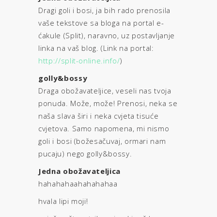
Dragi goli i bosi, ja bih rado prenosila
vaše tekstove sa bloga na portal e-
ćakule (Split), naravno, uz postavljanje
linka na vaš blog. (Link na portal:
http://split-online.info/
)
golly&bossy
Draga obožavateljice, veseli nas tvoja
ponuda. Može, može! Prenosi, neka se
naša slava širi i neka cvjeta tisuće
cvjetova. Samo napomena, mi nismo
goli i bosi (božesačuvaj, ormari nam
pucaju) nego golly&bossy.
Jedna obožavateljica
hahahahaahahahahaa
hvala lipi moji!